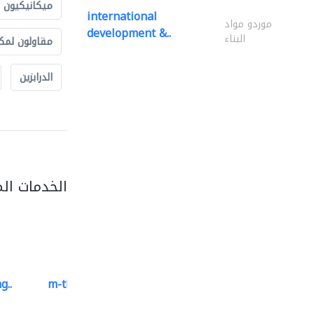
ميكانيكيون
international
موردو مواد
development &..
البناء
مقاولون لمك
الدرابزين
الخدمات ال
g..
m-three building materials
موردو مواد البناء