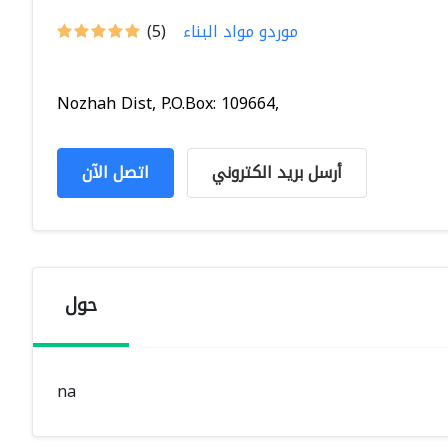
موردو مواد البناء
(5)
Nozhah Dist, P.O.Box: 109664,
أرسل بريد الكتروني
اتصل الآن
حول
na