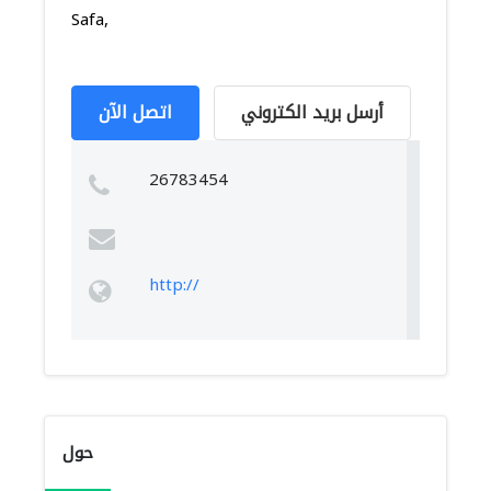
Safa,
أرسل بريد الكتروني
اتصل الآن
26783454
http://
حول