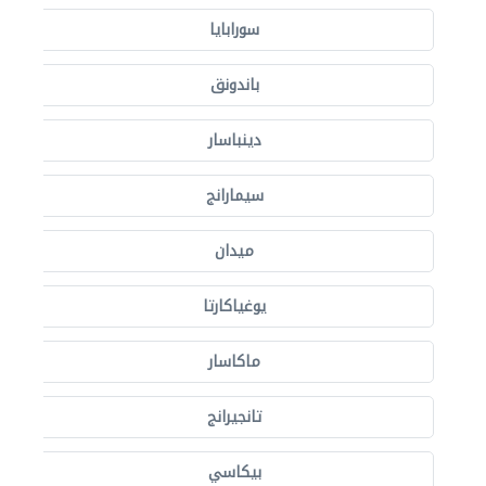
سورابايا
باندونق
دينباسار
سيمارانج
ميدان
يوغياكارتا
ماكاسار
تانجيرانج
بيكاسي