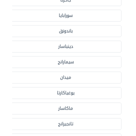
جاكرتا
سورابايا
باندونق
دينباسار
سيمارانج
ميدان
يوغياكارتا
ماكاسار
تانجيرانج