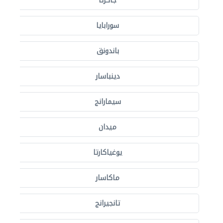
جاكرتا
سورابايا
باندونق
دينباسار
سيمارانج
ميدان
يوغياكارتا
ماكاسار
تانجيرانج