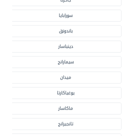
جاكرتا
سورابايا
باندونق
دينباسار
سيمارانج
ميدان
يوغياكارتا
ماكاسار
تانجيرانج