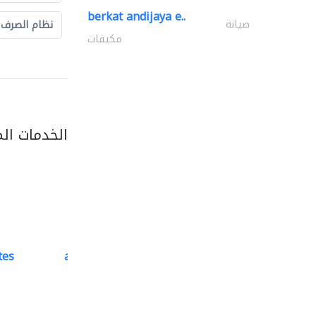
berkat andijaya e..
صيانة
نظام الصرف
مكيفات
الخدمات ال
tes
accurate bldh cont..
كبار المقاوليين