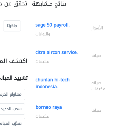
تحقق عن خد
نتائج مشابهة
sage 50 payroll..
جاكرتا
الأسوار
والبوابات
citra aircon service..
صيانة
اكتشف المز
مكيفات
تشييد المبان
chunlan hi-tech
صيانة
indonesia..
مكيفات
مقاولو الخرس
borneo raya
سحب الحديد و
صيانة
مكيفات
تسرّب المياه