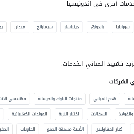
مات أخرى في اندونيسيا
سورابايا
باندونق
دينباسار
سيمارانج
ميدان
يو
يد تشييد المباني الخدمات.
ي الشركات
انة
هدم المباني
منتجات البلوك والخرسانة
مهندسي الانش
الفولاذ
السقالات
اختبار التربة
المولدات الكهربائية
كبار المقاوليين
الأبنية مسبقة الصنع
الحاويات
الحفري