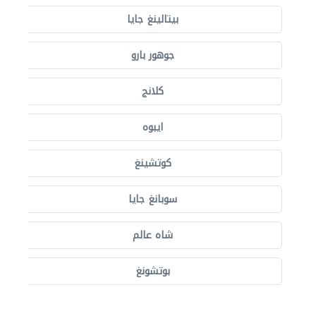
بيتالينغ جايا
جوهور بارو
كلانج
ايبوه
كوتشينغ
سوبانغ جايا
شاه عالم
بوتشونغ