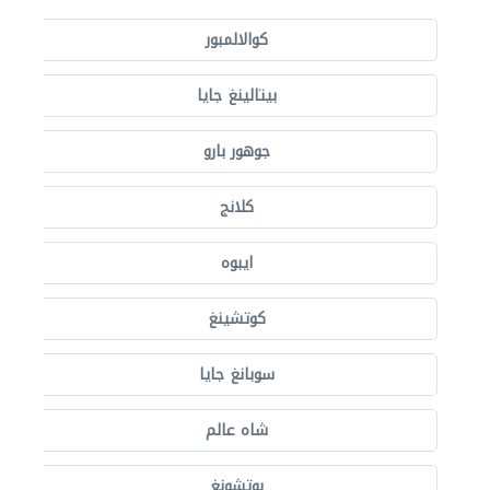
كوالالمبور
بيتالينغ جايا
جوهور بارو
كلانج
ايبوه
كوتشينغ
سوبانغ جايا
شاه عالم
بوتشونغ