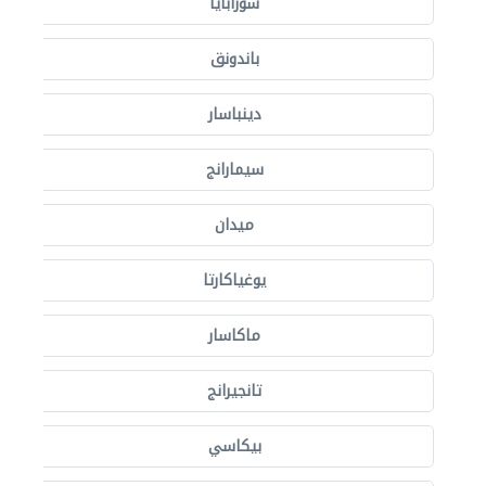
سورابايا
باندونق
دينباسار
سيمارانج
ميدان
يوغياكارتا
ماكاسار
تانجيرانج
بيكاسي