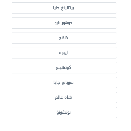
بيتالينغ جايا
جوهور بارو
كلانج
ايبوه
كوتشينغ
سوبانغ جايا
شاه عالم
بوتشونغ