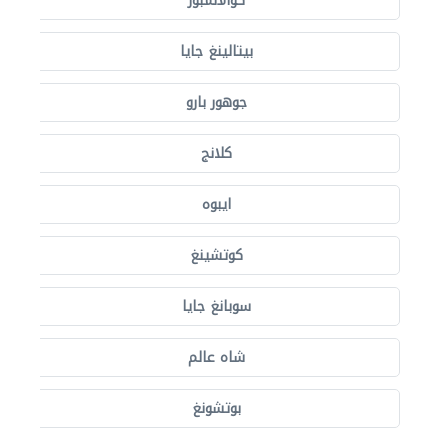
كوالالمبور
بيتالينغ جايا
جوهور بارو
كلانج
ايبوه
كوتشينغ
سوبانغ جايا
شاه عالم
بوتشونغ