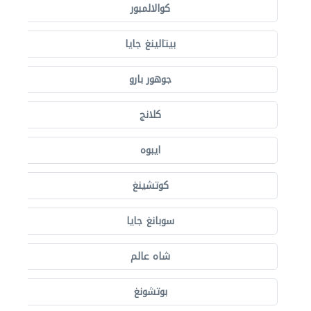
كوالالمبور
بيتالينغ جايا
جوهور بارو
كلانج
ايبوه
كوتشينغ
سوبانغ جايا
شاه عالم
بوتشونغ