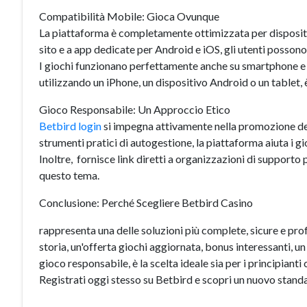
Compatibilità Mobile: Gioca Ovunque
La piattaforma è completamente ottimizzata per dispositi
sito e a app dedicate per Android e iOS, gli utenti posson
I giochi funzionano perfettamente anche su smartphone e t
utilizzando un iPhone, un dispositivo Android o un tablet,
Gioco Responsabile: Un Approccio Etico
Betbird login
si impegna attivamente nella promozione del
strumenti pratici di autogestione, la piattaforma aiuta i gi
Inoltre, fornisce link diretti a organizzazioni di supporto
questo tema.
Conclusione: Perché Scegliere Betbird Casino
rappresenta una delle soluzioni più complete, sicure e profes
storia, un'offerta giochi aggiornata, bonus interessanti, u
gioco responsabile, è la scelta ideale sia per i principianti 
Registrati oggi stesso su Betbird e scopri un nuovo standar