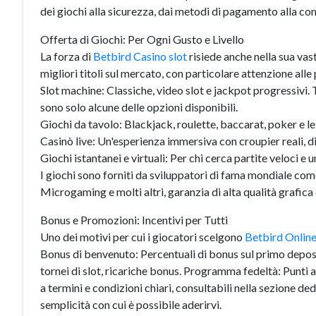
dei giochi alla sicurezza, dai metodi di pagamento alla com
Offerta di Giochi: Per Ogni Gusto e Livello
La forza di
Betbird Casino slot
risiede anche nella sua vas
migliori titoli sul mercato, con particolare attenzione all
Slot machine: Classiche, video slot e jackpot progressivi
sono solo alcune delle opzioni disponibili.
Giochi da tavolo: Blackjack, roulette, baccarat, poker e le
Casinò live: Un'esperienza immersiva con croupier reali, di
Giochi istantanei e virtuali: Per chi cerca partite veloci e 
I giochi sono forniti da sviluppatori di fama mondiale c
Microgaming e molti altri, garanzia di alta qualità grafica
Bonus e Promozioni: Incentivi per Tutti
Uno dei motivi per cui i giocatori scelgono
Betbird Onlin
Bonus di benvenuto: Percentuali di bonus sul primo deposit
tornei di slot, ricariche bonus. Programma fedeltà: Punti 
a termini e condizioni chiari, consultabili nella sezione ded
semplicità con cui è possibile aderirvi.