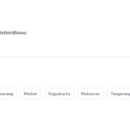
BetbirdBonus
marang
Medan
Yogyakarta
Makassar
Tangeran