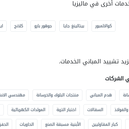
مات أخرى في ماليزيا
كوالالمبور
بيتالينغ جايا
جوهور بارو
كلانج
اي
يد تشييد المباني الخدمات.
ي الشركات
انة
هدم المباني
منتجات البلوك والخرسانة
مهندسي الانش
الفولاذ
السقالات
اختبار التربة
المولدات الكهربائية
كبار المقاوليين
الأبنية مسبقة الصنع
الحاويات
الحفري