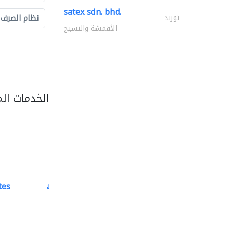
satex sdn. bhd.
توريد
نظام الصرف
الأقمشة والنسيج
الخدمات ال
tes
accurate bldh cont..
كبار المقاوليين