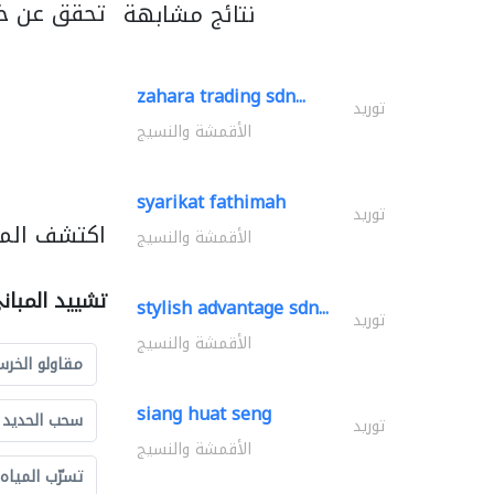
تحقق عن خد
نتائج مشابهة
zahara trading sdn...
توريد
الأقمشة والنسيج
syarikat fathimah
توريد
اكتشف المز
الأقمشة والنسيج
تشييد المبان
stylish advantage sdn...
توريد
الأقمشة والنسيج
مقاولو الخرس
siang huat seng
سحب الحديد و
توريد
الأقمشة والنسيج
تسرّب المياه