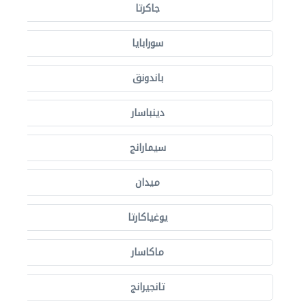
جاكرتا
سورابايا
باندونق
دينباسار
سيمارانج
ميدان
يوغياكارتا
ماكاسار
تانجيرانج