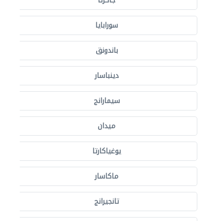
جاكرتا
سورابايا
باندونق
دينباسار
سيمارانج
ميدان
يوغياكارتا
ماكاسار
تانجيرانج