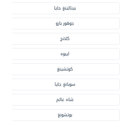
بيتالينغ جايا
جوهور بارو
كلانج
ايبوه
كوتشينغ
سوبانغ جايا
شاه عالم
بوتشونغ