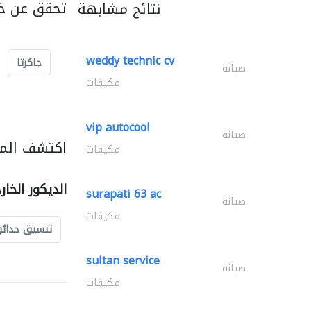
تحقق عن خد
نتائج مشابهة
weddy technic cv
جاكرتا
صيانة
مكيفات
vip autocool
صيانة
اكتشف المزي
مكيفات
الديكور الخا
surapati 63 ac
صيانة
مكيفات
تنسيق حدائ
sultan service
صيانة
مكيفات