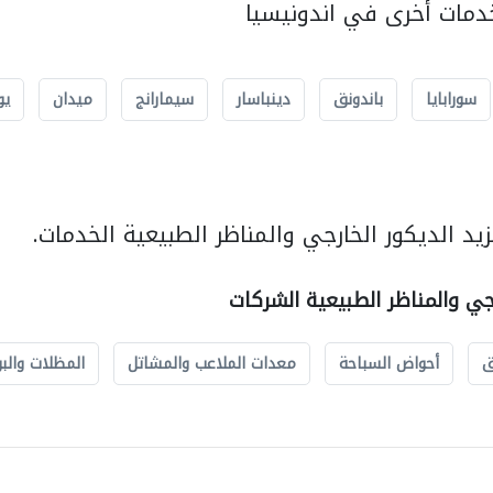
مات أخرى في اندونيسيا
سورابايا
باندونق
دينباسار
سيمارانج
ميدان
يو
د الديكور الخارجي والمناظر الطبيعية الخدمات.
رجي والمناظر الطبيعية الشركات
ق
أحواض السباحة
معدات الملاعب والمشاتل
المظلات والبو