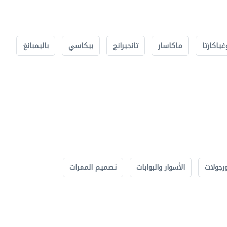
غياكارتا
ماكاسار
تانجيرانج
بيكاسي
باليمبانغ
رجولات
الأسوار والبوابات
تصميم الممرات