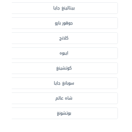
بيتالينغ جايا
جوهور بارو
كلانج
ايبوه
كوتشينغ
سوبانغ جايا
شاه عالم
بوتشونغ