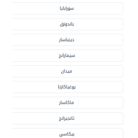
سورابايا
باندونق
دينباسار
سيمارانج
ميدان
يوغياكارتا
ماكاسار
تانجيرانج
بيكاسي