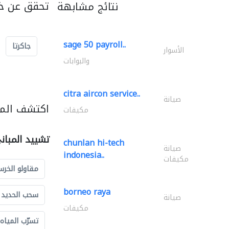
تحقق عن خد
نتائج مشابهة
sage 50 payroll..
جاكرتا
الأسوار
والبوابات
citra aircon service..
صيانة
اكتشف المز
مكيفات
تشييد المبان
chunlan hi-tech
صيانة
indonesia..
مكيفات
مقاولو الخرس
borneo raya
سحب الحديد و
صيانة
مكيفات
تسرّب المياه