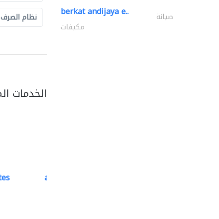
berkat andijaya e..
صيانة
نظام الصرف
مكيفات
الخدمات ال
tes
accurate bldh cont..
كبار المقاوليين