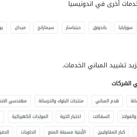
مات أخرى في اندونيسيا
سورابايا
باندونق
دينباسار
سيمارانج
ميدان
يو
يد تشييد المباني الخدمات.
ي الشركات
انة
هدم المباني
منتجات البلوك والخرسانة
مهندسي الانش
الفولاذ
السقالات
اختبار التربة
المولدات الكهربائية
كبار المقاوليين
الأبنية مسبقة الصنع
الحاويات
الحفري