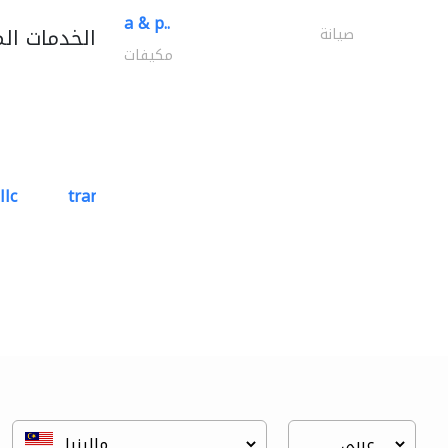
a & p..
الخدمات ال
صيانة
مكيفات
llc
transgulf cement products..
تصميم الممرات