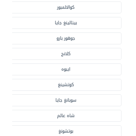
كوالالمبور
بيتالينغ جايا
جوهور بارو
كلانج
ايبوه
كوتشينغ
سوبانغ جايا
شاه عالم
بوتشونغ