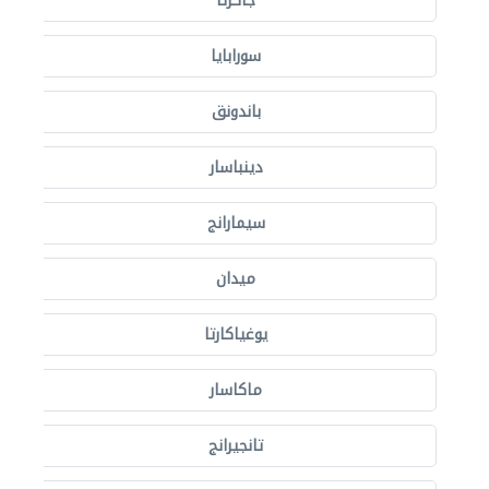
جاكرتا
سورابايا
باندونق
دينباسار
سيمارانج
ميدان
يوغياكارتا
ماكاسار
تانجيرانج