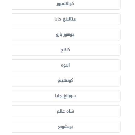
كوالالمبور
بيتالينغ جايا
جوهور بارو
كلانج
ايبوه
كوتشينغ
سوبانغ جايا
شاه عالم
بوتشونغ