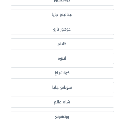
كوالالمبور
بيتالينغ جايا
جوهور بارو
كلانج
ايبوه
كوتشينغ
سوبانغ جايا
شاه عالم
بوتشونغ