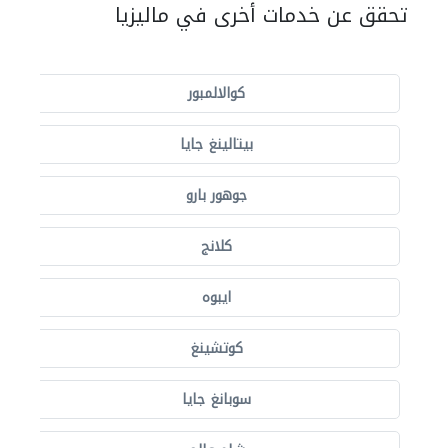
تحقق عن خدمات أخرى في ماليزيا
كوالالمبور
بيتالينغ جايا
جوهور بارو
كلانج
ايبوه
كوتشينغ
سوبانغ جايا