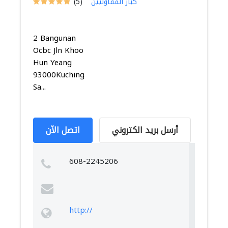
كبار المقاوليين
(5)
2 Bangunan
Ocbc Jln Khoo
Hun Yeang
93000Kuching
Sa...
أرسل بريد الكتروني
اتصل الآن
608-2245206
http://