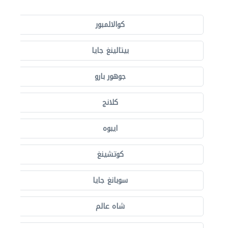
كوالالمبور
بيتالينغ جايا
جوهور بارو
كلانج
ايبوه
كوتشينغ
سوبانغ جايا
شاه عالم