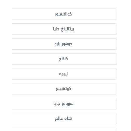
كوالالمبور
بيتالينغ جايا
جوهور بارو
كلانج
ايبوه
كوتشينغ
سوبانغ جايا
شاه عالم