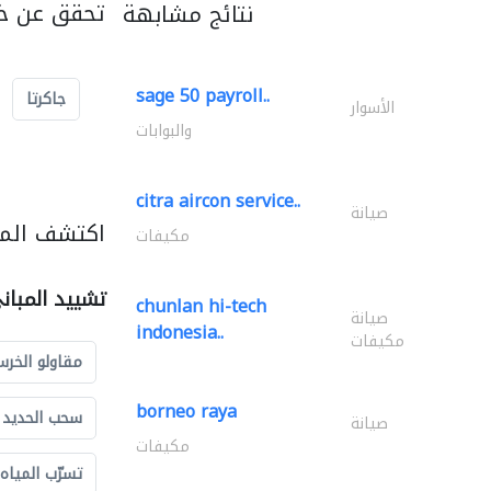
تحقق عن خد
نتائج مشابهة
sage 50 payroll..
جاكرتا
الأسوار
والبوابات
citra aircon service..
صيانة
اكتشف المز
مكيفات
تشييد المبان
chunlan hi-tech
صيانة
indonesia..
مكيفات
مقاولو الخرس
borneo raya
سحب الحديد و
صيانة
مكيفات
تسرّب المياه