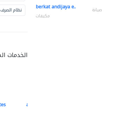
berkat andijaya e..
صيانة
نظام الصرف
مكيفات
الخدمات ال
tes
accurate bldh cont..
كبار المقاوليين