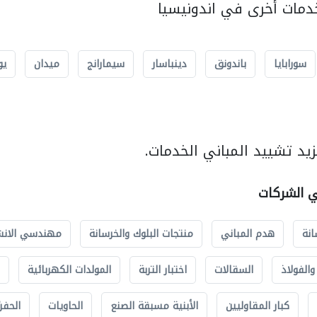
مات أخرى في اندونيسيا
سورابايا
باندونق
دينباسار
سيمارانج
ميدان
يو
يد تشييد المباني الخدمات.
ي الشركات
انة
هدم المباني
منتجات البلوك والخرسانة
مهندسي الانش
الفولاذ
السقالات
اختبار التربة
المولدات الكهربائية
كبار المقاوليين
الأبنية مسبقة الصنع
الحاويات
الحفري