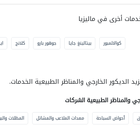
مات أخرى في ماليزيا
كوالالمبور
بيتالينغ جايا
جوهور بارو
كلانج
اي
د الديكور الخارجي والمناظر الطبيعية الخدمات.
رجي والمناظر الطبيعية الشركات
ق
أحواض السباحة
معدات الملاعب والمشاتل
المظلات والبو