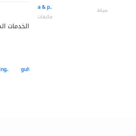
a & p..
صيانة
مكيفات
الخدمات ال
ng..
gulf-gardens lanscape llc
تنسيق حدائق