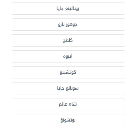
بيتالينغ جايا
جوهور بارو
كلانج
ايبوه
كوتشينغ
سوبانغ جايا
شاه عالم
بوتشونغ