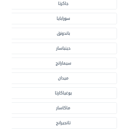
جاكرتا
سورابايا
باندونق
دينباسار
سيمارانج
ميدان
يوغياكارتا
ماكاسار
تانجيرانج