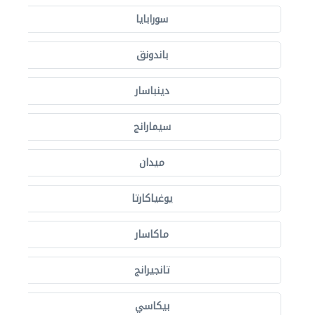
سورابايا
باندونق
دينباسار
سيمارانج
ميدان
يوغياكارتا
ماكاسار
تانجيرانج
بيكاسي