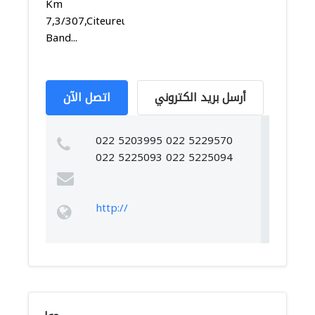
Km
7,3/307,Citeureup,Dayeuhkolot,
Band...
أرسل بريد الكتروني
اتصل الآن
022 5203995 022 5229570
022 5225093 022 5225094
http://