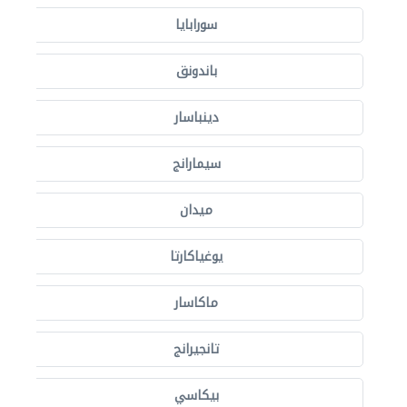
سورابايا
باندونق
دينباسار
سيمارانج
ميدان
يوغياكارتا
ماكاسار
تانجيرانج
بيكاسي