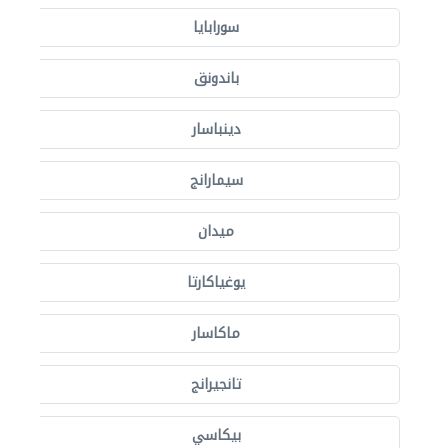
سورابايا
باندونق
دينباسار
سيمارانج
ميدان
يوغياكارتا
ماكاسار
تانجيرانج
بيكاسي