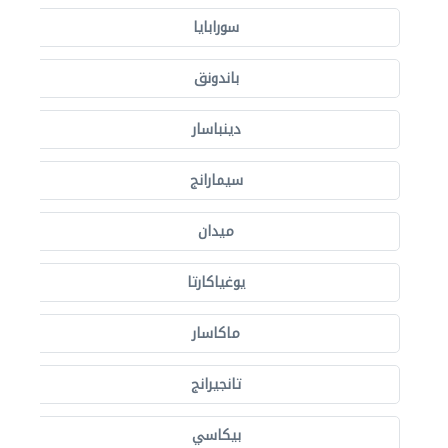
سورابايا
باندونق
دينباسار
سيمارانج
ميدان
يوغياكارتا
ماكاسار
تانجيرانج
بيكاسي