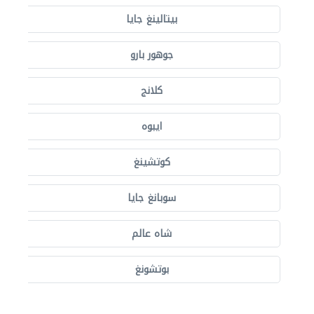
بيتالينغ جايا
جوهور بارو
كلانج
ايبوه
كوتشينغ
سوبانغ جايا
شاه عالم
بوتشونغ