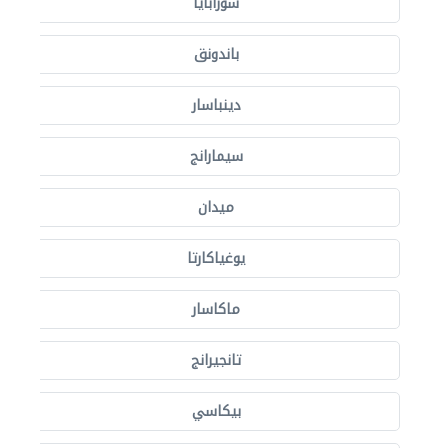
سورابايا
باندونق
دينباسار
سيمارانج
ميدان
يوغياكارتا
ماكاسار
تانجيرانج
بيكاسي