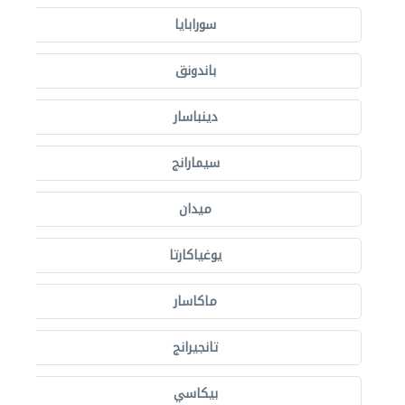
سورابايا
باندونق
دينباسار
سيمارانج
ميدان
يوغياكارتا
ماكاسار
تانجيرانج
بيكاسي