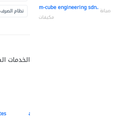
m-cube engineering sdn..
صيانة
نظام الصرف
مكيفات
الخدمات ال
tes
accurate bldh cont..
كبار المقاوليين