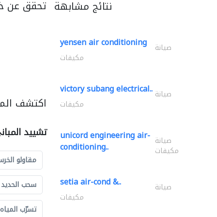
تحقق عن خد
نتائج مشابهة
yensen air conditioning
صيانة
مكيفات
victory subang electrical..
صيانة
اكتشف المز
مكيفات
تشييد المبان
unicord engineering air-
صيانة
conditioning..
مكيفات
مقاولو الخرس
setia air-cond &..
سحب الحديد و
صيانة
مكيفات
تسرّب المياه