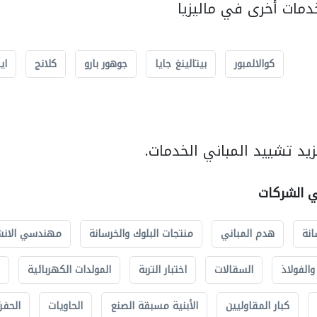
مات أخرى في ماليزيا
كوالالمبور
بيتالينغ جايا
جوهور بارو
كلانج
اي
يد تشييد المباني الخدمات.
ي الشركات
انة
هدم المباني
منتجات البلوك والخرسانة
مهندسي الانش
الفولاذ
السقالات
اختبار التربة
المولدات الكهربائية
كبار المقاوليين
الأبنية مسبقة الصنع
الحاويات
الحفري