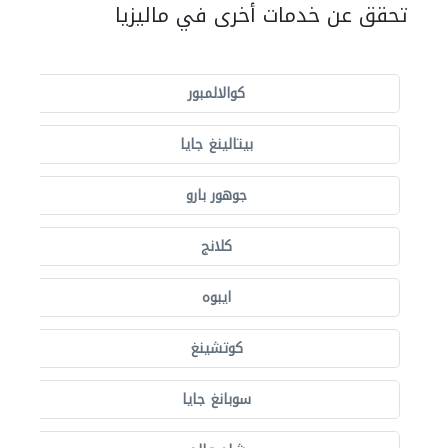
تحقق عن خدمات أخرى في ماليزيا
كوالالمبور
بيتالينغ جايا
جوهور بارو
كلانج
ايبوه
كوتشينغ
سوبانغ جايا