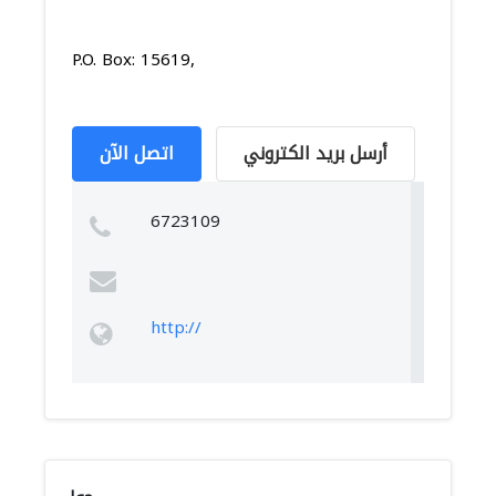
P.O. Box: 15619,
أرسل بريد الكتروني
اتصل الآن
6723109
http://