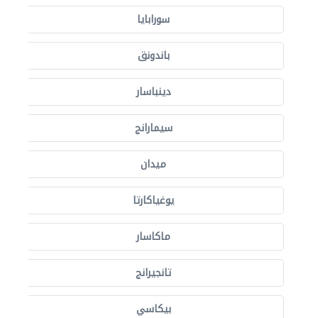
سورابايا
باندونق
دينباسار
سيمارانج
ميدان
يوغياكارتا
ماكاسار
تانجيرانج
بيكاسي