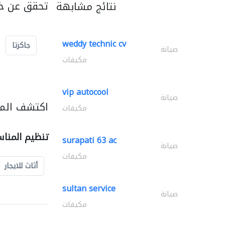
تحقق عن خد
نتائج مشابهة
weddy technic cv
جاكرتا
صيانة
مكيفات
vip autocool
صيانة
اكتشف المز
مكيفات
تنظيم المنا
surapati 63 ac
صيانة
مكيفات
أثاث للايجار
sultan service
صيانة
مكيفات