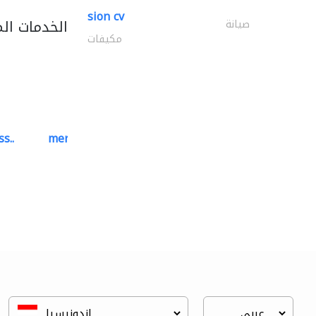
sion cv
الخدمات ال
صيانة
مكيفات
s..
mermaid digital printing..
خدمات الطباعة