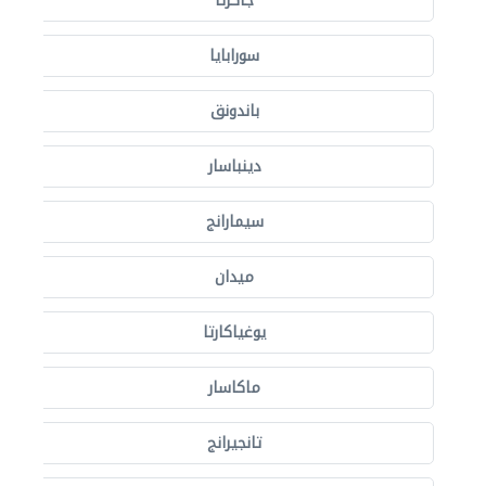
جاكرتا
سورابايا
باندونق
دينباسار
سيمارانج
ميدان
يوغياكارتا
ماكاسار
تانجيرانج