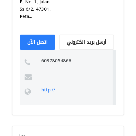
E, No. 1, Jalan
Ss 6/2, 47301,
Peta...
أرسل بريد الكتروني
اتصل الآن
60378054866
http://