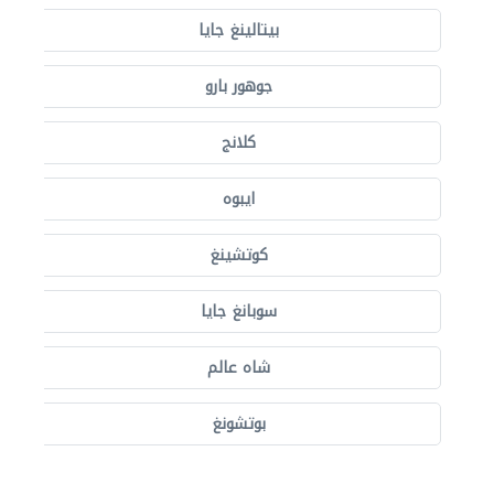
بيتالينغ جايا
جوهور بارو
كلانج
ايبوه
كوتشينغ
سوبانغ جايا
شاه عالم
بوتشونغ