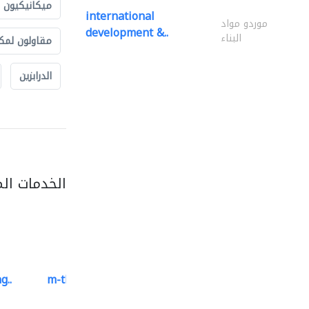
ميكانيكيون
international
موردو مواد
development &..
البناء
مقاولون لمك
الدرابزين
الخدمات ال
g..
m-three building materials
موردو مواد البناء