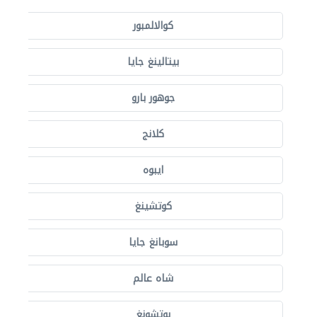
كوالالمبور
بيتالينغ جايا
جوهور بارو
كلانج
ايبوه
كوتشينغ
سوبانغ جايا
شاه عالم
بوتشونغ